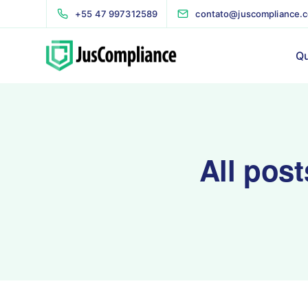
+55 47 997312589
contato@juscompliance.
Q
All post